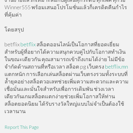
Winner555 พร้อมเสนอโปรโมชั่นแล้วก็เครดิตคืนกำไร
ที่คุ้มค่า
โดยสรุป
betflix
betflix
สล็อตออนไลน์เป็นโอกาสที่ยอดเยี่ยม
สำหรับผู้ที่อยากได้ความสนุกควบคู่ไปกับโอกาสทำเงิน
ในขณะเดียวกัน คุณสามารถเข้าถึงเกมได้ง่าย ไม่มีข้อ
จำกัดด้านสถานที่หรือเวลา สล็อต pg เว็บตรง
betflix.mn
แตกหนัก การเลือกเล่นสล็อตผ่านเว็บตรงรวมทั้งระบบที่
ล้ำยุคอย่างสล็อตวอเลทช่วยเพิ่มความสะดวกและความ
เชื่อมั่นและมั่นใจสำหรับเพื่อการเดิมพัน ช่วงเวลา
เดียวกันเกมสล็อตแตกง่ายช่วยเพิ่มโอกาสให้ท่าน
สล็อตยอดนิยม ได้รับรางวัลใหญ่แบบไม่จำเป็นต้องใช้
เวลานาน
Report This Page