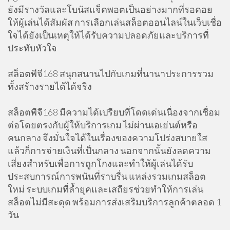
ยังมีรางวัลและโบนัสแจ็คพอตเป็นอย่างมากที่รอคอย
ให้ผู้เล่นได้สัมผัส การเลือกเล่นสล็อตออนไลน์ในเว็บเชื่อ
ใจได้ยังเป็นเหตุให้ได้รับความปลอดภัยและบริการที่
ประทับหัวใจ
สล็อตพีจี168 สนุกสนานไปกับเกมที่นานาประการรวม
ทั้งสร้างรายได้ได้จริง
สล็อตพีจี168 มีความได้เปรียบที่โดดเด่นเนื่องจากเชื่อม
ต่อโดยตรงกับผู้ให้บริการเกม ไม่ผ่านเอเย่นต์หรือ
คนกลาง จึงมั่นใจได้ในเรื่องของความโปร่งสบายใส
แล้วก็การจ่ายเงินที่เป็นกลาง นอกจากนั้นยังลดความ
เสี่ยงสำหรับเพื่อการถูกโกงและทำให้ผู้เล่นได้รับ
ประสบการณ์การพนันที่ราบรื่น แหล่งรวมเกมสล็อต
ใหม่ ระบบเกมที่ล้ำยุคและเสถียรช่วยทำให้การเล่น
สล็อตไม่มีสะดุด พร้อมการส่งเสริมบริการลูกค้าตลอด 1
วัน