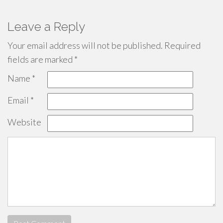
Leave a Reply
Your email address will not be published.
Required
fields are marked
*
Name
*
Email
*
Website