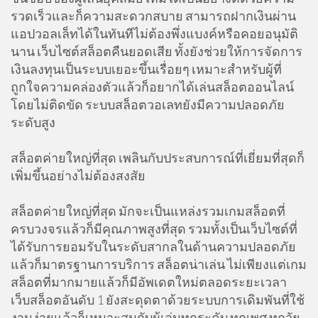
รวดเร็วและก็ความสะดวกสบาย สามารถฝากเงินผ่าน
แอปวอลเล็ทได้ในทันทีไม่ต้องพึ่งแบงค์หรือคอยอนุมัติ
นาน เว็บไซต์สล็อตคืนยอดเสีย ทั้งยังช่วยให้การจัดการ
เงินลงทุนเป็นระบบเยอะขึ้นเรื่อยๆ เหมาะสำหรับผู้ที่
ถูกใจความคล่องตัวแล้วก็อยากได้เล่นสล็อตออนไลน์
โดยไม่ติดขัด ระบบสล็อตวอเลทยังมีความปลอดภัย
ระดับสูง
สล็อตค่ายใหญ่ที่สุด เพลินกับประสบการณ์ที่เยี่ยมที่สุดก็
เพิ่มขึ้นอย่างไม่ต้องสงสัย
สล็อตค่ายใหญ่ที่สุด มักจะเป็นแหล่งรวมเกมสล็อตที่
ครบวงจรแล้วก็มีคุณภาพสูงที่สุด รวมทั้งเป็นเว็บไซต์ที่
ได้รับการยอมรับในระดับสากลในด้านความปลอดภัย
แล้วก็มาตรฐานการบริการ สล็อตน่าเล่น ไม่เพียงแต่เกม
สล็อตที่มากมายแล้วก็มีอัพเดตใหม่ตลอดระยะเวลา
เว็บสล็อตอันดับ 1 ยังสะดุดตาด้วยระบบการเดิมพันที่ใช้
งานง่ายแล้วก็เหมาะสมกับผู้เล่นทุกระดับ ทุกเพศ ทุกวัย